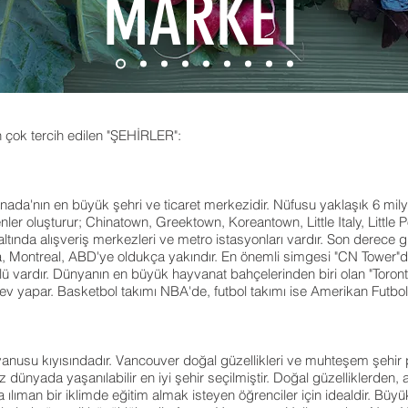
MARKET
en çok tercih edilen "ŞEHİRLER":
Kanada'nın en büyük şehri ve ticaret merkezidir. Nüfusu yaklaşık 6 mi
oluşturur; Chinatown, Greektown, Koreantown, Little Italy, Little Port
altında alışveriş merkezleri ve metro istasyonları vardır. Son derece gü
a, Montreal, ABD'ye oldukça yakındır. En önemli simgesi "CN Tower"dı
 vardır. Dünyanın en büyük hayvanat bahçelerinden biri olan "Toront
v yapar. Basketbol takımı NBA'de, futbol takımı ise Amerikan Futbol 
anusu kıyısındadır. Vancouver doğal güzellikleri ve muhteşem şehir pl
ez dünyada yaşanılabilir en iyi şehir seçilmiştir. Doğal güzelliklerden
lıman bir iklimde eğitim almak isteyen öğrenciler için idealdir. Büy