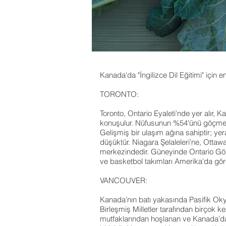
Kanada'da "İngilizce Dil Eğitimi" için 
TORONTO:
Toronto, Ontario Eyaleti'nde yer alır, 
konuşulur. Nüfusunun %54'ünü göçmenler 
Gelişmiş bir ulaşım ağına sahiptir; yer
düşüktür. Niagara Şelaleleri'ne, Ottaw
merkezindedir. Güneyinde Ontario Gölü
ve basketbol takımları Amerika'da göre
VANCOUVER:
Kanada’nın batı yakasında Pasifik Oky
Birleşmiş Milletler tarafından birçok k
mutfaklarından hoşlanan ve Kanada’da ı