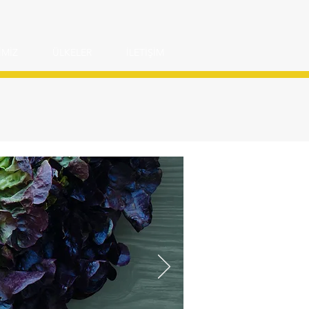
İMİZ
ÜLKELER
İLETİŞİM